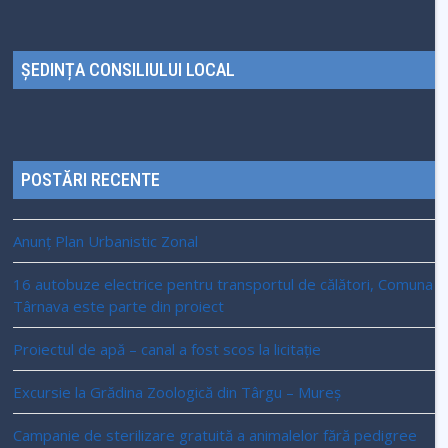
ȘEDINȚA CONSILIULUI LOCAL
POSTĂRI RECENTE
Anunț Plan Urbanistic Zonal
16 autobuze electrice pentru transportul de călători, Comuna
Târnava este parte din proiect
Proiectul de apă – canal a fost scos la licitație
Excursie la Grădina Zoologică din Târgu – Mureș
Campanie de sterilizare gratuită a animalelor fără pedigree