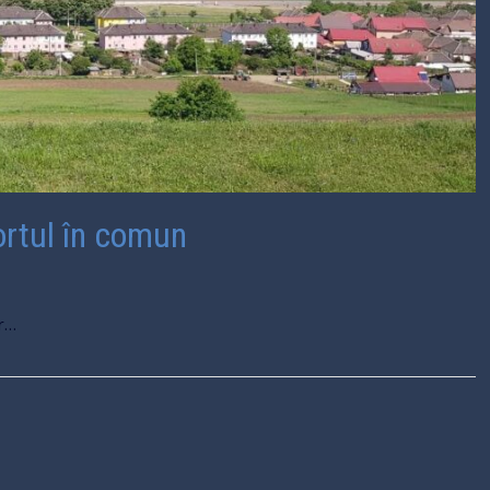
ortul în comun
or…