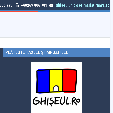
806 775
+40269 806 781
ghiseulunic@primariatirnava.ro
TRIMITE SESIZARE
PLĂTEȘTE TAXELE ȘI IMPOZITELE