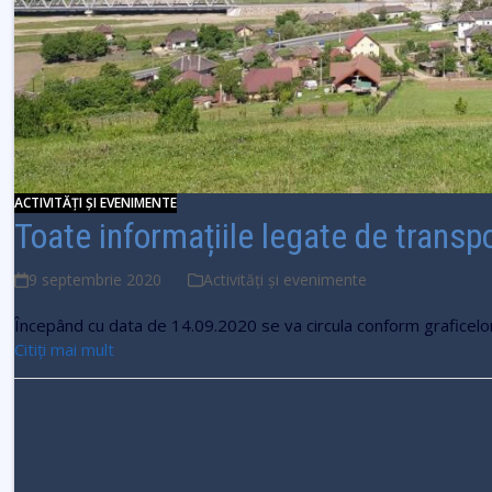
ACTIVITĂȚI ȘI EVENIMENTE
Toate informațiile legate de transp
9 septembrie 2020
Activități și evenimente
Începând cu data de 14.09.2020 se va circula conform graficel
Citiți mai mult