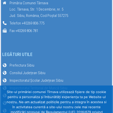
Primăria Comunei Târnava
Loc. Târnava, Str. 1 Decembrie, nr. 5
Jud. Sibiu, România, Cod Poștal 557275
Telefon +40269 806 775
Fax +40269 806 781
LEGĂTURI UTILE
Prefectura Sibiu
Consiliul Județean Sibiu
Inspectoratul Școlar Județean Sibiu
Inspectoratul Teritorial de Muncă Sibiu
Site-ul primăriei comunei Tîrnava utilizează fişiere de tip cookie
Agenția pentru Protecția Mediului Sibiu
pentru a personaliza și îmbunătăți experiența ta pe Website-ul
nostru. Ne-am actualizat politicile pentru a integra în acestea si
Camera de Comerț, Industrie și Agricultură Sibiu
în activitatea curentă a site-ului nostru cele mai recente
Poliția Municipiului Mediaș
modificări propuse de Regulamentul (UE) 2016/679 privind