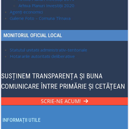
Arhiva Planuri Investiții 2020
Agenți economici
Galerie Foto – Comuna Tîrnava
MONITORUL OFICIAL LOCAL
Statutul unitatii administrativ-teritoriale
Hotararile autoritatii deliberative
SUSȚINEM TRANSPARENȚA ȘI BUNA
COMUNICARE ÎNTRE PRIMĂRIE ȘI CETĂȚEAN
SCRIE-NE ACUM!
INFORMAȚII UTILE