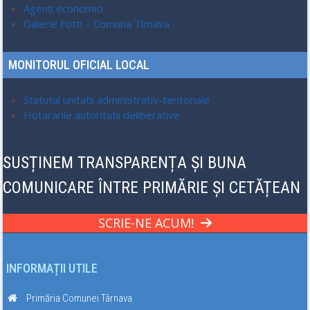
Agenți economici
Galerie Foto – Comuna Tîrnava
MONITORUL OFICIAL LOCAL
Statutul unitatii administrativ-teritoriale
Hotararile autoritatii deliberative
SUSȚINEM TRANSPARENȚA ȘI BUNA
COMUNICARE ÎNTRE PRIMĂRIE ȘI CETĂȚEAN
SCRIE-NE ACUM!
INFORMAȚII UTILE
Primăria Comunei Târnava