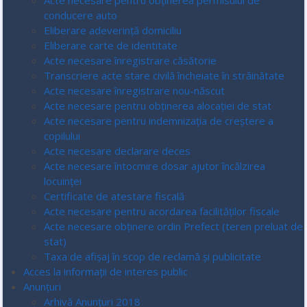
Acte necesare pentru obținerea permisului de
conducere auto
Eliberare adeverință domiciliu
Eliberare carte de identitate
Acte necesare înregistrare căsătorie
Transcriere acte stare civilă încheiate în străinătate
Acte necesare înregistrare nou-născut
Acte necesare pentru obținerea alocației de stat
Acte necesare pentru indemnizația de creștere a
copilului
Acte necesare declarare deces
Acte necesare întocmire dosar ajutor încălzirea
locuinței
Certificate de atestare fiscală
Acte necesare pentru acordarea facilităților fiscale
Acte necesare obținere ordin Prefect (teren preluat de
stat)
Taxa de afișaj în scop de reclamă și publicitate
Acces la informaţii de interes public
Anunțuri
Arhivă Anunțuri 2018