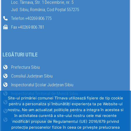
Loc. Târnava, Str. 1 Decembrie, nr. 5
Jud. Sibiu, România, Cod Poștal 557275
Telefon +40269 806 775
Fax +40269 806 781
LEGĂTURI UTILE
Prefectura Sibiu
Consiliul Județean Sibiu
Inspectoratul Școlar Județean Sibiu
Inspectoratul Teritorial de Muncă Sibiu
Site-ul primăriei comunei Tîrnava utilizează fişiere de tip cookie
Agenția pentru Protecția Mediului Sibiu
pentru a personaliza și îmbunătăți experiența ta pe Website-ul
nostru. Ne-am actualizat politicile pentru a integra în acestea si
Camera de Comerț, Industrie și Agricultură Sibiu
în activitatea curentă a site-ului nostru cele mai recente
Poliția Municipiului Mediaș
modificări propuse de Regulamentul (UE) 2016/679 privind
protecția persoanelor fizice în ceea ce privește prelucrarea