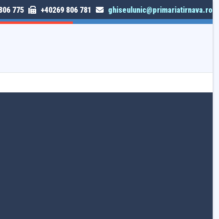
806 775
+40269 806 781
ghiseulunic@primariatirnava.ro
TRIMITE SESIZARE