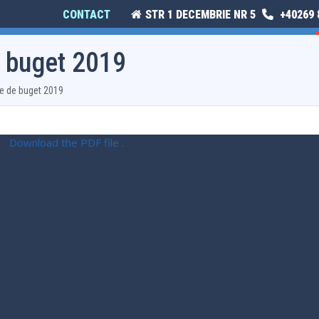
CONTACT
STR 1 DECEMBRIE NR 5
+40269 
E
ISTORIE ȘI CULTURĂ
MONITORUL OFICIAL LOCAL
e buget 2019
te de buget 2019
Download the PDF file .