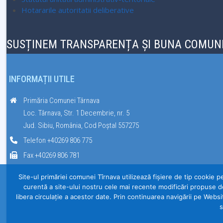
Hotararile autoritatii deliberative
SUSȚINEM TRANSPARENȚA ȘI BUNA COMUNI
INFORMAȚII UTILE
Primăria Comunei Târnava
Loc. Târnava, Str. 1 Decembrie, nr. 5
Jud. Sibiu, România, Cod Poștal 557275
Telefon +40269 806 775
Fax +40269 806 781
Site-ul primăriei comunei Tîrnava utilizează fişiere de tip cookie p
curentă a site-ului nostru cele mai recente modificări propuse d
libera circulație a acestor date. Prin continuarea navigării pe Websi
s