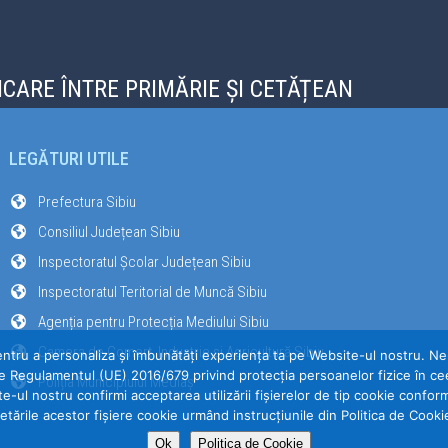
CARE ÎNTRE PRIMĂRIE ȘI CETĂȚEAN
LEGĂTURI UTILE
Prefectura Sibiu
Consiliul Județean Sibiu
Inspectoratul Școlar Județean Sibiu
Inspectoratul Teritorial de Muncă Sibiu
Agenția pentru Protecția Mediului Sibiu
Camera de Comerț, Industrie și Agricultură Sibiu
entru a personaliza și îmbunătăți experiența ta pe Website-ul nostru. Ne-a
e Regulamentul (UE) 2016/679 privind protecția persoanelor fizice în cee
Poliția Municipiului Mediaș
te-ul nostru confirmi acceptarea utilizării fişierelor de tip cookie confor
etările acestor fişiere cookie urmând instrucțiunile din Politica de Cooki
Ok
Politica de Cookie