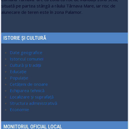
situată pe partea stângă a râului Târnava Mare, iar risc de
alunecare de teren este în zona Palamor.
ISTORIE ȘI CULTURĂ
Date geografice
Istoricul comunei
Cultură și tradiții
Educație
Populaţie
Cetățeni de onoare
Echiparea tehnică
Localizare şi suprafaţă
Structura administrativă
Economie
MONITORUL OFICIAL LOCAL