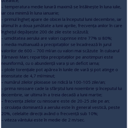
oceanice;
– temperatura medie lunară maximă se întâlneşte în luna iulie,
iar cea minimă în luna ianuarie;
– primul îngheţ apare de obicei la începutul lunii decembrie, iar
ultimul în a doua jumătate a lunii aprilie, frecvenţa anilor în care
îngheţul depăşeşte 200 de zile este scăzută;
– umiditatea aerului are valori cuprinse intre 77% si 80%;
– media multianuală a precipitaţiilor se încadrează în jurul
valorilor de 600 – 700 ml/an cu valori mai scăzute în culoarul
Târnavei Mari; repartiţia precipitaţiilor pe anotimpuri este
neuniformă, cu o abundenţă vara şi un deficit iarna;
– ploile torenţiale pot apărea în lunile de vară şi pot atinge o
intensitate de 4,7 ml/minut;
– numărul zilelor ploioase se ridică la 100-105 zile/an;
– prima ninsoare cade la sfârşitul lunii noiembrie şi începutul lui
decembrie, iar ultima în a treia decadă a lunii martie;
– frecvenţa zilelor cu ninsoare este de 20-25 zile pe an;
– circulaţia dominantă a aerului este în general vestică, peste
20%, celelalte direcţii având o frecvenţă sub 10%;
– viteza vântului este în medie de 2 m/sec.