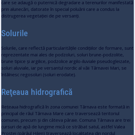
care se adaugă o puternică degradare a terenurilor manifestată
prin alunecări, datorate în special poluării care a condus la
distrugerea vegetaţiei de pe versanţi.
Solurile
Solurile, care reflectă particularităţile condiţiilor de formare, sunt
reprezentate mai ales de podzoluri, soluri brune-podzolite,
brune tipice şi argilice, podzolice argilo-iluviale pseudogleizate,
soluri aluviale, iar pe versantul nordic al văii Târnavei Mari, se
întâlnesc regosoluri (soluri erodate).
Reţeaua hidrografică
Reţeaua hidrografică în zona comunei Târnava este formată in
principal de râul Târnava Mare care traversează teritoriul
comunei, precum şi din câteva pâraie. Comuna Târnava are trei
cursuri de apă de lungime mică ce străbat satul, astfel Valea
Proştei (pârâul Hilen) traversează localitatea din nordul