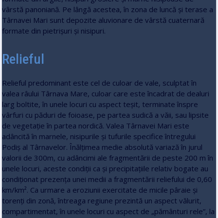
vârstă panoniană. Pe lângă acestea, în zona de luncă şi terase a
Târnavei Mari sunt depozite aluvionare de vârstă cuaternară
formate din pietrişuri şi nisipuri.
Relieful
Relieful predominant este cel de culoar de vale, sculptat în
valea râului Târnava Mare, culoar care este încadrat de dealuri
larg boltite, în unele locuri cu aspect teşit, terminate înspre
vârfuri cu păduri de foioase, pe partea sudică a văii, sau lipsite
de vegetaţie în partea nordică. Valea Târnavei Mari este
adâncită în marnele, nisipurile şi tufurile specifice întregului
Podiş al Târnavelor. Înălţimea medie absolută variază în jurul
valorii de 300m, cu adâncimi ale fragmentării de peste 200 m în
unele locuri, aceste condiţii ca şi precipitaţiile relativ bogate au
condiţionat prezenţa unei medii a fragmentării reliefului de 0,60
km/km². Ca urmare a eroziunii exercitate de micile pâraie şi
torenţi din zonă, întreaga regiune prezintă un aspect vălurit,
compartimentat, în unele locuri cu aspect de „pământuri rele”, la