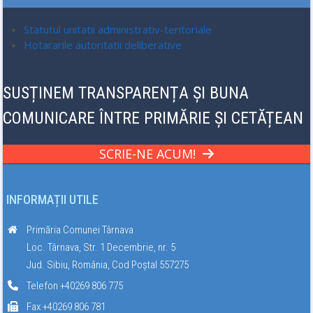
Statutul unitatii administrativ-teritoriale
Hotararile autoritatii deliberative
SUSȚINEM TRANSPARENȚA ȘI BUNA
COMUNICARE ÎNTRE PRIMĂRIE ȘI CETĂȚEAN
SCRIE-NE ACUM!
INFORMAȚII UTILE
Primăria Comunei Târnava
Loc. Târnava, Str. 1 Decembrie, nr. 5
Jud. Sibiu, România, Cod Poștal 557275
Telefon +40269 806 775
Fax +40269 806 781