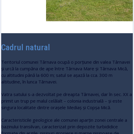
Cadrul natural
Teritoriul comunei Târnava ocupă o porţiune din valea Târnavei
şi urcă la cumpăna de ape între Târnava Mare şi Târnava Mică,
cu altitudini până la 600 m; satul se aşază la cca. 300 m
altitudine, în lunca Târnavei.
Vatra satului s-a dezvoltat pe dreapta Târnavei, dar în sec. XX a
primit un trup pe malul celălalt – colonia industrială – şi este
singura localitate dintre oraşele Mediaş şi Copşa Mică.
Caracteristicile geologice ale comunei aparţin zonei centrale a
bazinului transilvan, caracterizat prin depozite turbididice
formate din argile, nisipuri grosiere şi marne nisipoase de