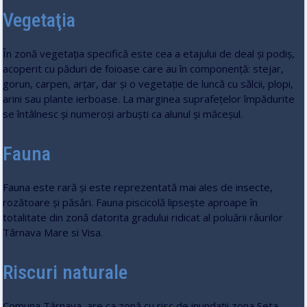
Vegetaţia
În zonă vegetaţia specifică este cea a etajului de deal şi podiş,
acoperit cu păduri de foioase care au în componenţă: stejar,
gorun, carpen, arţar, dar şi o vegetaţie de luncă cu sălcii, plopi,
arini sau plante ierboase. La marginea suprafeţelor împădurite
se întâlnesc şi numeroşi arbuşti ca alunul şi măceşul.
Fauna
Fauna este rară şi este reprezentată mai ales de insecte,
rozătoare şi păsări. Fauna piscicolă lipseşte aproape în
totalitate din zonă datorita gradului ridicat al poluării râurilor
Târnava Mare si Visa.
Riscuri naturale
Comuna Târnava are ca zonă cu risc de inundaţii zona Seta,