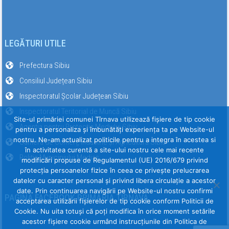
LEGĂTURI UTILE
Prefectura Sibiu
Consiliul Județean Sibiu
Inspectoratul Școlar Județean Sibiu
Inspectoratul Teritorial de Muncă Sibiu
Site-ul primăriei comunei Tîrnava utilizează fişiere de tip cookie
Agenția pentru Protecția Mediului Sibiu
pentru a personaliza și îmbunătăți experiența ta pe Website-ul
nostru. Ne-am actualizat politicile pentru a integra în acestea si
Camera de Comerț, Industrie și Agricultură Sibiu
în activitatea curentă a site-ului nostru cele mai recente
Poliția Municipiului Mediaș
modificări propuse de Regulamentul (UE) 2016/679 privind
protecția persoanelor fizice în ceea ce privește prelucrarea
datelor cu caracter personal și privind libera circulație a acestor
date. Prin continuarea navigării pe Website-ul nostru confirmi
PAGINA FACEBOOK PRIMĂRIA TÎRNAVA
acceptarea utilizării fişierelor de tip cookie conform Politicii de
Cookie. Nu uita totuși că poți modifica în orice moment setările
acestor fişiere cookie urmând instrucțiunile din Politica de