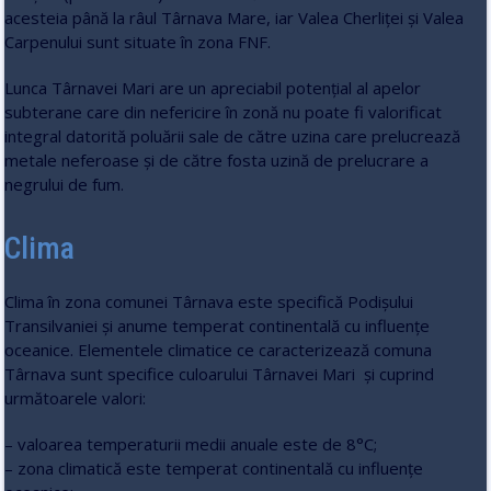
acesteia până la râul Târnava Mare, iar Valea Cherliţei şi Valea
Carpenului sunt situate în zona FNF.
Lunca Târnavei Mari are un apreciabil potenţial al apelor
subterane care din nefericire în zonă nu poate fi valorificat
integral datorită poluării sale de către uzina care prelucrează
metale neferoase şi de către fosta uzină de prelucrare a
negrului de fum.
Clima
Clima în zona comunei Târnava este specifică Podişului
Transilvaniei şi anume temperat continentală cu influenţe
oceanice. Elementele climatice ce caracterizează comuna
Târnava sunt specifice culoarului Târnavei Mari şi cuprind
următoarele valori:
– valoarea temperaturii medii anuale este de 8°C;
– zona climatică este temperat continentală cu influenţe