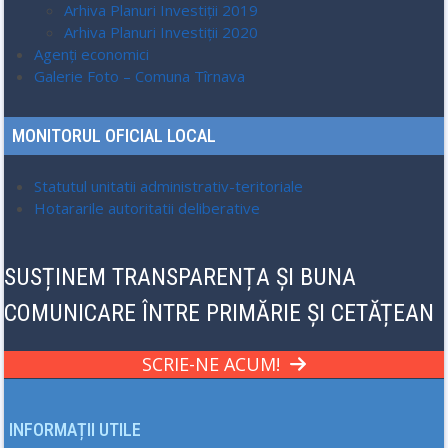
Arhiva Planuri Investiții 2019
Arhiva Planuri Investiții 2020
Agenți economici
Galerie Foto – Comuna Tîrnava
MONITORUL OFICIAL LOCAL
Statutul unitatii administrativ-teritoriale
Hotararile autoritatii deliberative
SUSȚINEM TRANSPARENȚA ȘI BUNA
COMUNICARE ÎNTRE PRIMĂRIE ȘI CETĂȚEAN
SCRIE-NE ACUM!
INFORMAȚII UTILE