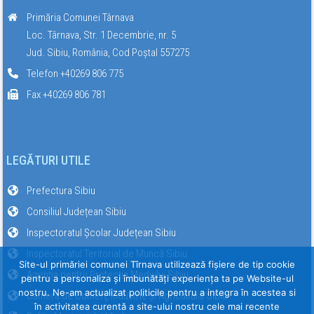
Primăria Comunei Târnava
Loc. Târnava, Str. 1 Decembrie, nr. 5
Jud. Sibiu, România, Cod Poștal 557275
Telefon +40269 806 775
Fax +40269 806 781
LEGĂTURI UTILE
Prefectura Sibiu
Consiliul Județean Sibiu
Inspectoratul Școlar Județean Sibiu
Inspectoratul Teritorial de Muncă Sibiu
Site-ul primăriei comunei Tîrnava utilizează fişiere de tip cookie
Agenția pentru Protecția Mediului Sibiu
pentru a personaliza și îmbunătăți experiența ta pe Website-ul
nostru. Ne-am actualizat politicile pentru a integra în acestea si
Camera de Comerț, Industrie și Agricultură Sibiu
în activitatea curentă a site-ului nostru cele mai recente