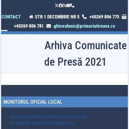
Skip
Twitter
Facebook
RSS
Email
Phone
to
content
CONTACT
STR 1 DECEMBRIE NR 5
+40269 806 775
+40269 806 781
ghiseulunic@primariatirnava.ro
Open
Close
Arhiva Comunicate
mobile
mobile
menu
menu
de Presă 2021
MONITORUL OFICIAL LOCAL
Statutul unitatii administrativ-teritoriale
Hotararile autoritatii deliberative