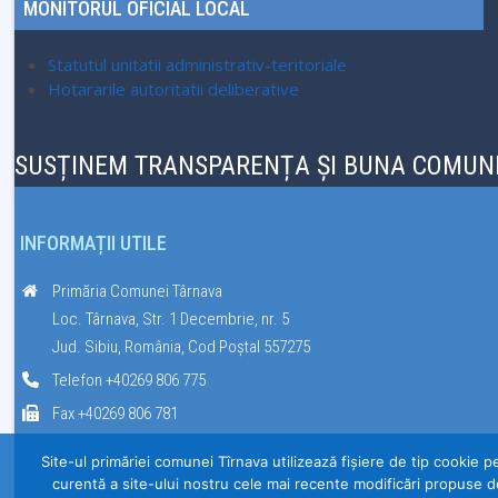
MONITORUL OFICIAL LOCAL
Statutul unitatii administrativ-teritoriale
Hotararile autoritatii deliberative
SUSȚINEM TRANSPARENȚA ȘI BUNA COMUNI
INFORMAȚII UTILE
Primăria Comunei Târnava
Loc. Târnava, Str. 1 Decembrie, nr. 5
Jud. Sibiu, România, Cod Poștal 557275
Telefon +40269 806 775
Fax +40269 806 781
Site-ul primăriei comunei Tîrnava utilizează fişiere de tip cookie p
curentă a site-ului nostru cele mai recente modificări propuse d