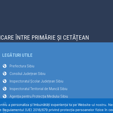
CARE ÎNTRE PRIMĂRIE ȘI CETĂȚEAN
LEGĂTURI UTILE
Prefectura Sibiu
Consiliul Județean Sibiu
Inspectoratul Școlar Județean Sibiu
Inspectoratul Teritorial de Muncă Sibiu
Agenția pentru Protecția Mediului Sibiu
Camera de Comerț, Industrie și Agricultură Sibiu
entru a personaliza și îmbunătăți experiența ta pe Website-ul nostru. Ne-a
e Regulamentul (UE) 2016/679 privind protecția persoanelor fizice în cee
Poliția Municipiului Mediaș