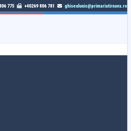
806 775
+40269 806 781
ghiseulunic@primariatirnava.ro
TRIMITE SESIZARE