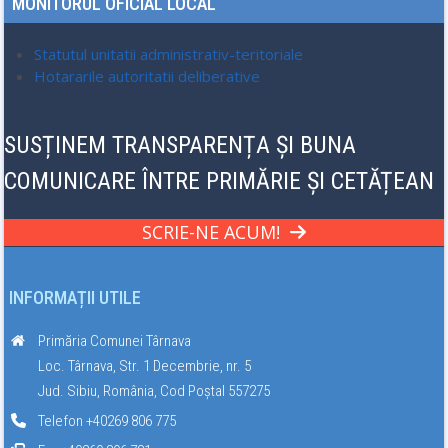
MONITORUL OFICIAL LOCAL
Statutul unitatii administrativ-teritoriale
Hotararile autoritatii deliberative
SUSȚINEM TRANSPARENȚA ȘI BUNA
COMUNICARE ÎNTRE PRIMĂRIE ȘI CETĂȚEAN
SCRIE-NE ACUM!
INFORMAȚII UTILE
Primăria Comunei Târnava
Loc. Târnava, Str. 1 Decembrie, nr. 5
Jud. Sibiu, România, Cod Poștal 557275
Telefon +40269 806 775