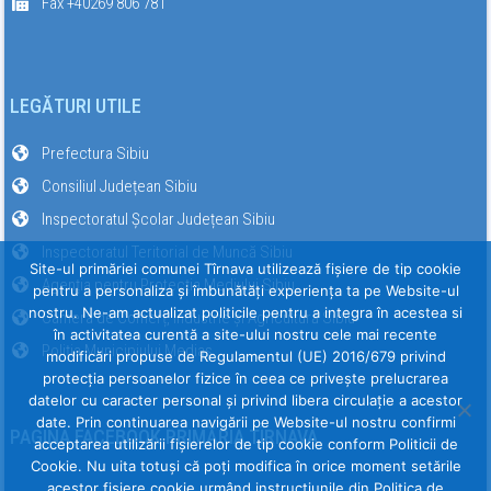
Fax +40269 806 781
LEGĂTURI UTILE
Prefectura Sibiu
Consiliul Județean Sibiu
Inspectoratul Școlar Județean Sibiu
Inspectoratul Teritorial de Muncă Sibiu
Site-ul primăriei comunei Tîrnava utilizează fişiere de tip cookie
Agenția pentru Protecția Mediului Sibiu
pentru a personaliza și îmbunătăți experiența ta pe Website-ul
nostru. Ne-am actualizat politicile pentru a integra în acestea si
Camera de Comerț, Industrie și Agricultură Sibiu
în activitatea curentă a site-ului nostru cele mai recente
Poliția Municipiului Mediaș
modificări propuse de Regulamentul (UE) 2016/679 privind
protecția persoanelor fizice în ceea ce privește prelucrarea
datelor cu caracter personal și privind libera circulație a acestor
date. Prin continuarea navigării pe Website-ul nostru confirmi
PAGINA FACEBOOK PRIMĂRIA TÎRNAVA
acceptarea utilizării fişierelor de tip cookie conform Politicii de
Cookie. Nu uita totuși că poți modifica în orice moment setările
acestor fişiere cookie urmând instrucțiunile din Politica de