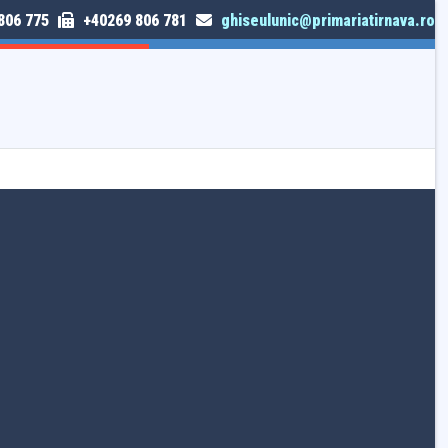
806 775
+40269 806 781
ghiseulunic@primariatirnava.ro
TRIMITE SESIZARE