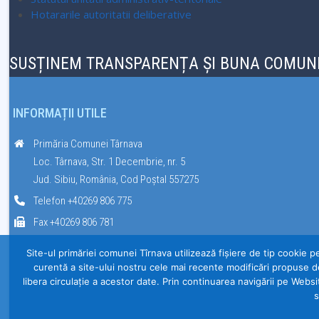
Hotararile autoritatii deliberative
SUSȚINEM TRANSPARENȚA ȘI BUNA COMUNI
INFORMAȚII UTILE
Primăria Comunei Târnava
Loc. Târnava, Str. 1 Decembrie, nr. 5
Jud. Sibiu, România, Cod Poștal 557275
Telefon +40269 806 775
Fax +40269 806 781
Site-ul primăriei comunei Tîrnava utilizează fişiere de tip cookie p
curentă a site-ului nostru cele mai recente modificări propuse d
libera circulație a acestor date. Prin continuarea navigării pe Websi
s