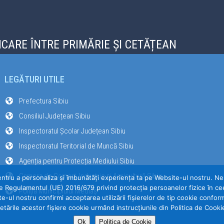
CARE ÎNTRE PRIMĂRIE ȘI CETĂȚEAN
LEGĂTURI UTILE
Prefectura Sibiu
Consiliul Județean Sibiu
Inspectoratul Școlar Județean Sibiu
Inspectoratul Teritorial de Muncă Sibiu
Agenția pentru Protecția Mediului Sibiu
Camera de Comerț, Industrie și Agricultură Sibiu
entru a personaliza și îmbunătăți experiența ta pe Website-ul nostru. Ne-a
e Regulamentul (UE) 2016/679 privind protecția persoanelor fizice în cee
Poliția Municipiului Mediaș
te-ul nostru confirmi acceptarea utilizării fişierelor de tip cookie confor
etările acestor fişiere cookie urmând instrucțiunile din Politica de Cooki
Ok
Politica de Cookie