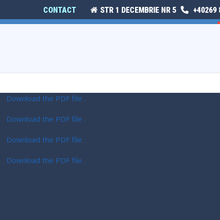
CONTACT
STR 1 DECEMBRIE NR 5
+40269 
E
ISTORIE ȘI CULTURĂ
MONITORUL OFICIAL LOCAL
2
Download the PDF file .
Download the PDF file .
Download the PDF file .
Download the PDF file .