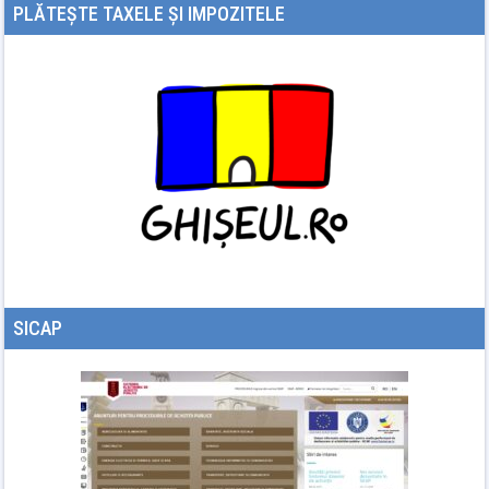
PLĂTEȘTE TAXELE ȘI IMPOZITELE
SICAP