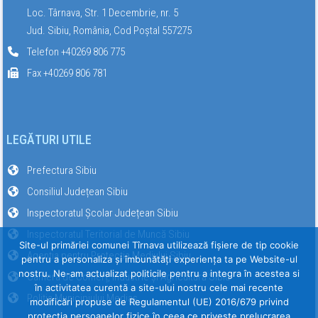
Loc. Târnava, Str. 1 Decembrie, nr. 5
Jud. Sibiu, România, Cod Poștal 557275
Telefon +40269 806 775
Fax +40269 806 781
LEGĂTURI UTILE
Prefectura Sibiu
Consiliul Județean Sibiu
Inspectoratul Școlar Județean Sibiu
Inspectoratul Teritorial de Muncă Sibiu
Site-ul primăriei comunei Tîrnava utilizează fişiere de tip cookie
Agenția pentru Protecția Mediului Sibiu
pentru a personaliza și îmbunătăți experiența ta pe Website-ul
nostru. Ne-am actualizat politicile pentru a integra în acestea si
Camera de Comerț, Industrie și Agricultură Sibiu
în activitatea curentă a site-ului nostru cele mai recente
Poliția Municipiului Mediaș
modificări propuse de Regulamentul (UE) 2016/679 privind
protecția persoanelor fizice în ceea ce privește prelucrarea