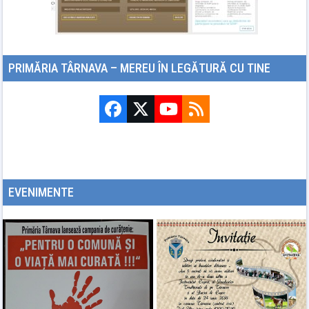
PRIMĂRIA TÂRNAVA – MEREU ÎN LEGĂTURĂ CU TINE
Facebook
Twitter
YouTube
RSS
(deprecated)
EVENIMENTE