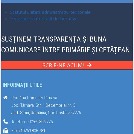
Statutul unitatii administrativ-teritoriale
Hotararile autoritatii deliberative
SUSȚINEM TRANSPARENȚA ȘI BUNA
COMUNICARE ÎNTRE PRIMĂRIE ȘI CETĂȚEAN
SCRIE-NE ACUM!
INFORMAȚII UTILE
Primăria Comunei Târnava
Loc. Târnava, Str. 1 Decembrie, nr. 5
Jud. Sibiu, România, Cod Poștal 557275
Telefon +40269 806 775
Fax +40269 806 781