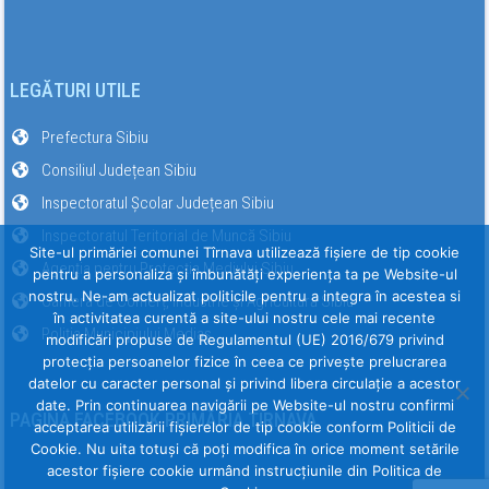
LEGĂTURI UTILE
Prefectura Sibiu
Consiliul Județean Sibiu
Inspectoratul Școlar Județean Sibiu
Inspectoratul Teritorial de Muncă Sibiu
Site-ul primăriei comunei Tîrnava utilizează fişiere de tip cookie
Agenția pentru Protecția Mediului Sibiu
pentru a personaliza și îmbunătăți experiența ta pe Website-ul
nostru. Ne-am actualizat politicile pentru a integra în acestea si
Camera de Comerț, Industrie și Agricultură Sibiu
în activitatea curentă a site-ului nostru cele mai recente
Poliția Municipiului Mediaș
modificări propuse de Regulamentul (UE) 2016/679 privind
protecția persoanelor fizice în ceea ce privește prelucrarea
datelor cu caracter personal și privind libera circulație a acestor
date. Prin continuarea navigării pe Website-ul nostru confirmi
PAGINA FACEBOOK PRIMĂRIA TÎRNAVA
acceptarea utilizării fişierelor de tip cookie conform Politicii de
Cookie. Nu uita totuși că poți modifica în orice moment setările
acestor fişiere cookie urmând instrucțiunile din Politica de