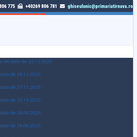
806 775
+40269 806 781
ghiseulunic@primariatirnava.ro
TRIMITE SESIZARE
ava din data de 22.12.2025
n data de 18.12.2025
n data de 27.11.2025
n data de 23.10.2025
n data de 26.09.2025
n data de 29.08.2025