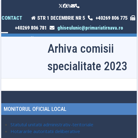
Skip
Twitter
Facebook
RSS
Email
Phone
to
content
CONTACT
STR 1 DECEMBRIE NR 5
+40269 806 775
+40269 806 781
ghiseulunic@primariatirnava.ro
Open
Close
Arhiva comisii
mobile
mobile
menu
menu
specialitate 2023
MONITORUL OFICIAL LOCAL
Statutul unitatii administrativ-teritoriale
Hotararile autoritatii deliberative