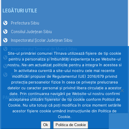
LEGĂTURI UTILE
Prefectura Sibiu
Consiliul Județean Sibiu
Inspectoratul Școlar Județean Sibiu
Inspectoratul Teritorial de Muncă Sibiu
Site-ul primăriei comunei Tîrnava utilizează fişiere de tip cookie
Agenția pentru Protecția Mediului Sibiu
pentru a personaliza și îmbunătăți experiența ta pe Website-ul
nostru. Ne-am actualizat politicile pentru a integra în acestea si
Camera de Comerț, Industrie și Agricultură Sibiu
în activitatea curentă a site-ului nostru cele mai recente
Poliția Municipiului Mediaș
modificări propuse de Regulamentul (UE) 2016/679 privind
protecția persoanelor fizice în ceea ce privește prelucrarea
datelor cu caracter personal și privind libera circulație a acestor
date. Prin continuarea navigării pe Website-ul nostru confirmi
PAGINA FACEBOOK PRIMĂRIA TÎRNAVA
acceptarea utilizării fişierelor de tip cookie conform Politicii de
Cookie. Nu uita totuși că poți modifica în orice moment setările
acestor fişiere cookie urmând instrucțiunile din Politica de
Cookie.
Ok
Politica de Cookie