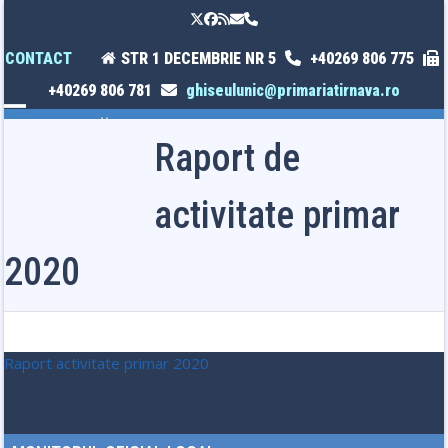
Skip
Twitter
Facebook
RSS
Email
Phone
to
content
CONTACT
STR 1 DECEMBRIE NR 5
+40269 806 775
+40269 806 781
ghiseulunic@primariatirnava.ro
Open
Close
Raport de
mobile
mobile
menu
menu
activitate primar
2020
Raport activitate primar 2020