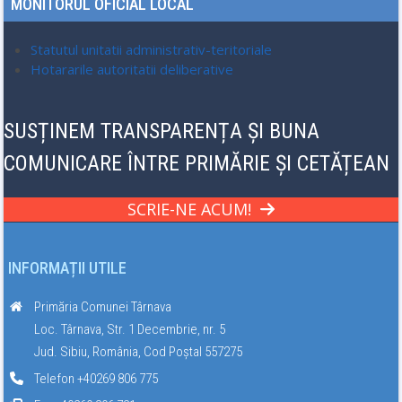
MONITORUL OFICIAL LOCAL
Statutul unitatii administrativ-teritoriale
Hotararile autoritatii deliberative
SUSȚINEM TRANSPARENȚA ȘI BUNA
COMUNICARE ÎNTRE PRIMĂRIE ȘI CETĂȚEAN
SCRIE-NE ACUM!
INFORMAȚII UTILE
Primăria Comunei Târnava
Loc. Târnava, Str. 1 Decembrie, nr. 5
Jud. Sibiu, România, Cod Poștal 557275
Telefon +40269 806 775