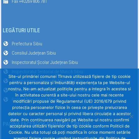
Fax +40269 806 781
LEGĂTURI UTILE
Prefectura Sibiu
Consiliul Județean Sibiu
Inspectoratul Școlar Județean Sibiu
Inspectoratul Teritorial de Muncă Sibiu
Site-ul primăriei comunei Tîrnava utilizează fişiere de tip cookie
Agenția pentru Protecția Mediului Sibiu
pentru a personaliza și îmbunătăți experiența ta pe Website-ul
nostru. Ne-am actualizat politicile pentru a integra în acestea si
Camera de Comerț, Industrie și Agricultură Sibiu
în activitatea curentă a site-ului nostru cele mai recente
Poliția Municipiului Mediaș
modificări propuse de Regulamentul (UE) 2016/679 privind
protecția persoanelor fizice în ceea ce privește prelucrarea
datelor cu caracter personal și privind libera circulație a acestor
date. Prin continuarea navigării pe Website-ul nostru confirmi
PAGINA FACEBOOK PRIMĂRIA TÎRNAVA
acceptarea utilizării fişierelor de tip cookie conform Politicii de
Cookie. Nu uita totuși că poți modifica în orice moment setările
acestor fişiere cookie urmând instrucțiunile din Politica de