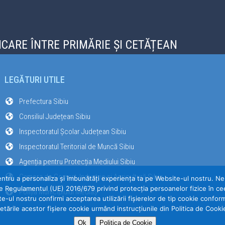
CARE ÎNTRE PRIMĂRIE ȘI CETĂȚEAN
LEGĂTURI UTILE
Prefectura Sibiu
Consiliul Județean Sibiu
Inspectoratul Școlar Județean Sibiu
Inspectoratul Teritorial de Muncă Sibiu
Agenția pentru Protecția Mediului Sibiu
Camera de Comerț, Industrie și Agricultură Sibiu
entru a personaliza și îmbunătăți experiența ta pe Website-ul nostru. Ne-a
e Regulamentul (UE) 2016/679 privind protecția persoanelor fizice în cee
Poliția Municipiului Mediaș
te-ul nostru confirmi acceptarea utilizării fişierelor de tip cookie confor
etările acestor fişiere cookie urmând instrucțiunile din Politica de Cooki
Ok
Politica de Cookie