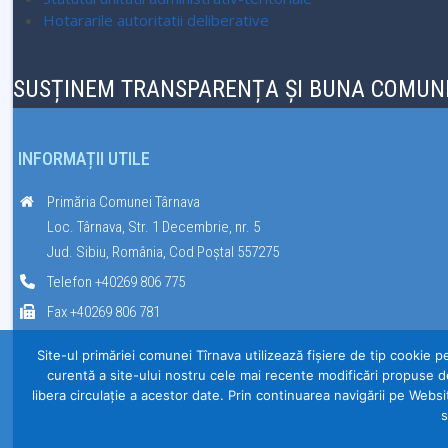
Hotararile autoritatii deliberative
SUSȚINEM TRANSPARENȚA ȘI BUNA COMUNI
INFORMAȚII UTILE
Primăria Comunei Târnava
Loc. Târnava, Str. 1 Decembrie, nr. 5
Jud. Sibiu, România, Cod Poștal 557275
Telefon +40269 806 775
Fax +40269 806 781
Site-ul primăriei comunei Tîrnava utilizează fişiere de tip cookie p
curentă a site-ului nostru cele mai recente modificări propuse d
libera circulație a acestor date. Prin continuarea navigării pe Websi
s