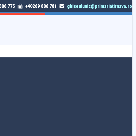
806 775
+40269 806 781
ghiseulunic@primariatirnava.ro
TRIMITE SESIZARE