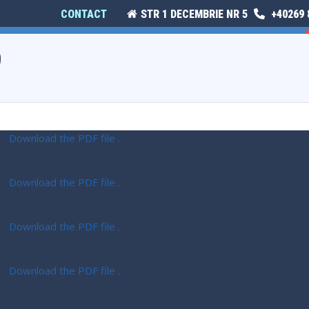
CONTACT
STR 1 DECEMBRIE NR 5
+40269 
E
ISTORIE ȘI CULTURĂ
MONITORUL OFICIAL LOCAL
9
Download the PDF file .
Download the PDF file .
Download the PDF file .
Download the PDF file .