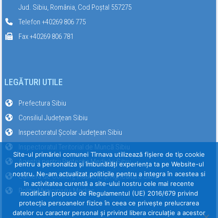
Jud. Sibiu, România, Cod Poștal 557275
Telefon +40269 806 775
Fax +40269 806 781
LEGĂTURI UTILE
Prefectura Sibiu
Consiliul Județean Sibiu
Inspectoratul Școlar Județean Sibiu
Inspectoratul Teritorial de Muncă Sibiu
Site-ul primăriei comunei Tîrnava utilizează fişiere de tip cookie
Agenția pentru Protecția Mediului Sibiu
pentru a personaliza și îmbunătăți experiența ta pe Website-ul
nostru. Ne-am actualizat politicile pentru a integra în acestea si
Camera de Comerț, Industrie și Agricultură Sibiu
în activitatea curentă a site-ului nostru cele mai recente
Poliția Municipiului Mediaș
modificări propuse de Regulamentul (UE) 2016/679 privind
protecția persoanelor fizice în ceea ce privește prelucrarea
datelor cu caracter personal și privind libera circulație a acestor