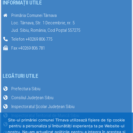
INFORMAȚII UTILE
Primăria Comunei Târnava
Loc. Târnava, Str. 1 Decembrie, nr. 5
Jud. Sibiu, România, Cod Poștal 557275
Telefon +40269 806 775
Fax +40269 806 781
LEGĂTURI UTILE
Prefectura Sibiu
Consiliul Județean Sibiu
Inspectoratul Școlar Județean Sibiu
Inspectoratul Teritorial de Muncă Sibiu
Site-ul primăriei comunei Tîrnava utilizează fişiere de tip cookie
Agenția pentru Protecția Mediului Sibiu
pentru a personaliza și îmbunătăți experiența ta pe Website-ul
nostru. Ne-am actualizat politicile pentru a integra în acestea si