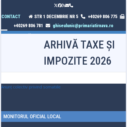
Skip
Twitter
Facebook
RSS
Email
Phone
to
content
CONTACT
STR 1 DECEMBRIE NR 5
+40269 806 775
+40269 806 781
ghiseulunic@primariatirnava.ro
Open
Close
ARHIVĂ TAXE ȘI
mobile
mobile
menu
menu
IMPOZITE 2026
Anunț colectiv privind somatiile
MONITORUL OFICIAL LOCAL