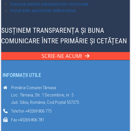
Statutul unitatii administrativ-teritoriale
Hotararile autoritatii deliberative
SUSȚINEM TRANSPARENȚA ȘI BUNA
COMUNICARE ÎNTRE PRIMĂRIE ȘI CETĂȚEAN
SCRIE-NE ACUM!
INFORMAȚII UTILE
Primăria Comunei Târnava
Loc. Târnava, Str. 1 Decembrie, nr. 5
Jud. Sibiu, România, Cod Poștal 557275
Telefon +40269 806 775
Fax +40269 806 781