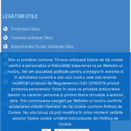
LEGĂTURI UTILE
Prefectura Sibiu
Consiliul Județean Sibiu
Inspectoratul Școlar Județean Sibiu
Inspectoratul Teritorial de Muncă Sibiu
Site-ul primăriei comunei Tîrnava utilizează fişiere de tip cookie
Agenția pentru Protecția Mediului Sibiu
pentru a personaliza și îmbunătăți experiența ta pe Website-ul
nostru. Ne-am actualizat politicile pentru a integra în acestea si
Camera de Comerț, Industrie și Agricultură Sibiu
în activitatea curentă a site-ului nostru cele mai recente
Poliția Municipiului Mediaș
modificări propuse de Regulamentul (UE) 2016/679 privind
protecția persoanelor fizice în ceea ce privește prelucrarea
datelor cu caracter personal și privind libera circulație a acestor
date. Prin continuarea navigării pe Website-ul nostru confirmi
PAGINA FACEBOOK PRIMĂRIA TÎRNAVA
acceptarea utilizării fişierelor de tip cookie conform Politicii de
Cookie. Nu uita totuși că poți modifica în orice moment setările
acestor fişiere cookie urmând instrucțiunile din Politica de
Cookie.