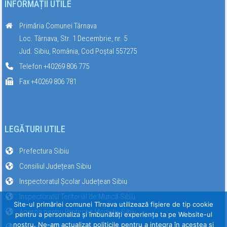
INFORMAȚII UTILE
Primăria Comunei Târnava
Loc. Târnava, Str. 1 Decembrie, nr. 5
Jud. Sibiu, România, Cod Poștal 557275
Telefon +40269 806 775
Fax +40269 806 781
LEGĂTURI UTILE
Prefectura Sibiu
Consiliul Județean Sibiu
Inspectoratul Școlar Județean Sibiu
Inspectoratul Teritorial de Muncă Sibiu
Site-ul primăriei comunei Tîrnava utilizează fişiere de tip cookie
Agenția pentru Protecția Mediului Sibiu
pentru a personaliza și îmbunătăți experiența ta pe Website-ul
nostru. Ne-am actualizat politicile pentru a integra în acestea si