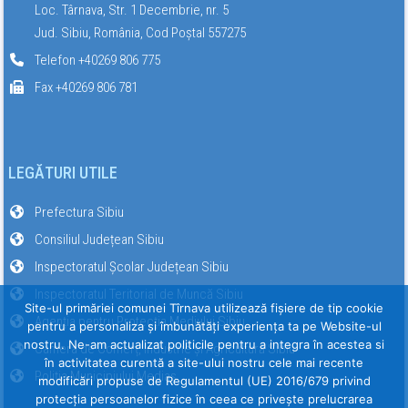
Loc. Târnava, Str. 1 Decembrie, nr. 5
Jud. Sibiu, România, Cod Poștal 557275
Telefon +40269 806 775
Fax +40269 806 781
LEGĂTURI UTILE
Prefectura Sibiu
Consiliul Județean Sibiu
Inspectoratul Școlar Județean Sibiu
Inspectoratul Teritorial de Muncă Sibiu
Site-ul primăriei comunei Tîrnava utilizează fişiere de tip cookie
Agenția pentru Protecția Mediului Sibiu
pentru a personaliza și îmbunătăți experiența ta pe Website-ul
nostru. Ne-am actualizat politicile pentru a integra în acestea si
Camera de Comerț, Industrie și Agricultură Sibiu
în activitatea curentă a site-ului nostru cele mai recente
Poliția Municipiului Mediaș
modificări propuse de Regulamentul (UE) 2016/679 privind
protecția persoanelor fizice în ceea ce privește prelucrarea