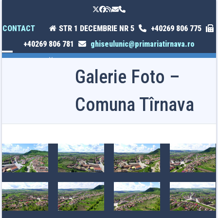
Skip
Twitter
Facebook
RSS
Email
Phone
to
content
CONTACT
STR 1 DECEMBRIE NR 5
+40269 806 775
+40269 806 781
ghiseulunic@primariatirnava.ro
Open
Close
Galerie Foto –
mobile
mobile
menu
menu
Comuna Tîrnava