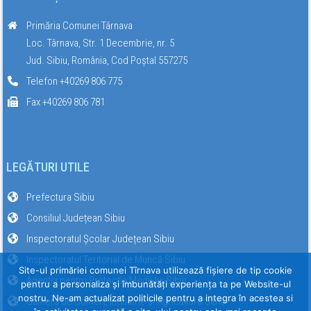
Primăria Comunei Târnava
Loc. Târnava, Str. 1 Decembrie, nr. 5
Jud. Sibiu, România, Cod Poștal 557275
Telefon +40269 806 775
Fax +40269 806 781
LEGĂTURI UTILE
Prefectura Sibiu
Consiliul Județean Sibiu
Inspectoratul Școlar Județean Sibiu
Inspectoratul Teritorial de Muncă Sibiu
Site-ul primăriei comunei Tîrnava utilizează fişiere de tip cookie
Agenția pentru Protecția Mediului Sibiu
pentru a personaliza și îmbunătăți experiența ta pe Website-ul
nostru. Ne-am actualizat politicile pentru a integra în acestea si
Camera de Comerț, Industrie și Agricultură Sibiu