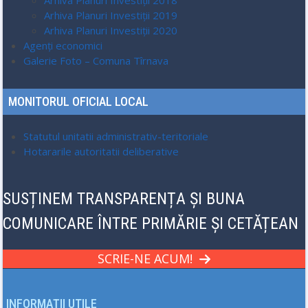
Arhiva Planuri Investiții 2018
Arhiva Planuri Investiții 2019
Arhiva Planuri Investiții 2020
Agenți economici
Galerie Foto – Comuna Tîrnava
MONITORUL OFICIAL LOCAL
Statutul unitatii administrativ-teritoriale
Hotararile autoritatii deliberative
SUSȚINEM TRANSPARENȚA ȘI BUNA
COMUNICARE ÎNTRE PRIMĂRIE ȘI CETĂȚEAN
SCRIE-NE ACUM!
INFORMAȚII UTILE