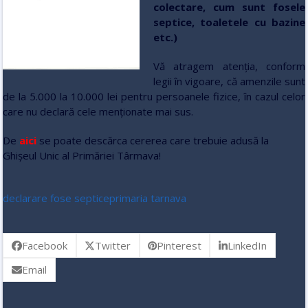
colectare, cum sunt fosele
septice, toaletele cu bazine
etc.)
Vă atragem atenția, conform
legii în vigoare, că amenzile sunt
de la 5.000 la 10.000 lei pentru persoanele fizice, în cazul celor
care nu declară cele menționate mai sus.
De
aici
se poate descărca cererea care trebuie adusă la
Ghișeul Unic al Primăriei Târmava!
declarare fose septice
primaria tarnava
Facebook
Twitter
Pinterest
LinkedIn
Email