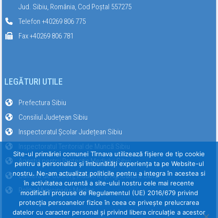
Jud. Sibiu, România, Cod Poștal 557275
Telefon +40269 806 775
Fax +40269 806 781
LEGĂTURI UTILE
Prefectura Sibiu
Consiliul Județean Sibiu
Inspectoratul Școlar Județean Sibiu
Inspectoratul Teritorial de Muncă Sibiu
Site-ul primăriei comunei Tîrnava utilizează fişiere de tip cookie
Agenția pentru Protecția Mediului Sibiu
pentru a personaliza și îmbunătăți experiența ta pe Website-ul
nostru. Ne-am actualizat politicile pentru a integra în acestea si
Camera de Comerț, Industrie și Agricultură Sibiu
în activitatea curentă a site-ului nostru cele mai recente
Poliția Municipiului Mediaș
modificări propuse de Regulamentul (UE) 2016/679 privind
protecția persoanelor fizice în ceea ce privește prelucrarea
datelor cu caracter personal și privind libera circulație a acestor