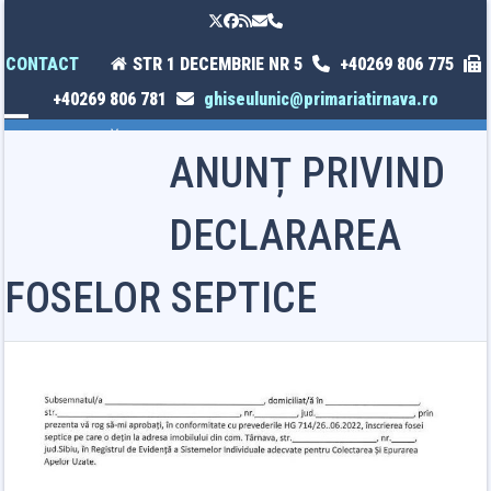
Skip
Twitter
Facebook
RSS
Email
Phone
to
content
CONTACT
STR 1 DECEMBRIE NR 5
+40269 806 775
+40269 806 781
ghiseulunic@primariatirnava.ro
Open
Close
ANUNȚ PRIVIND
mobile
mobile
menu
menu
DECLARAREA
FOSELOR SEPTICE