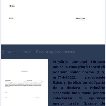
1 noiembrie 2022
Activități și evenimente
Primăria Comunei Târnava
aduce la cunoștință faptul că
potrivit noilor norme (H.G.
nr.714/2022), persoanele
fizice şi juridice au obligatia
de a declara la Primărie
sistemele individuale pentru
colectarea şi epurarea
apelor uzate, (bazine de