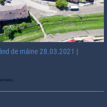
pând de mâine 28.03.2021 |
t Sâmbătă…