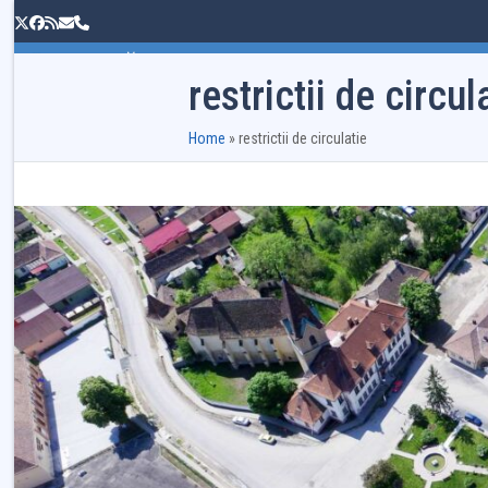
Skip
Twitter
Facebook
RSS
Email
Phone
to
content
PRIMĂRIA
CONSILIUL LOCAL
INFORMAȚII PUBLIC
restrictii de circul
Home
»
restrictii de circulatie