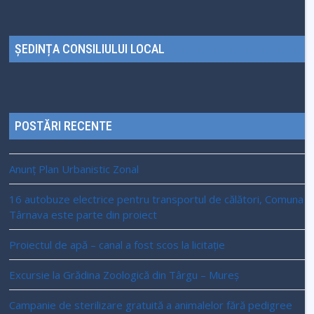
ȘEDINȚA CONSILIULUI LOCAL
POSTĂRI RECENTE
Anunț Plan Urbanistic Zonal
16 autobuze electrice pentru transportul de călători, Comuna
Târnava este parte din proiect
Proiectul de apă – canal a fost scos la licitație
Excursie la Grădina Zoologică din Târgu – Mureș
Campanie de sterilizare gratuită a animalelor fără pedigree