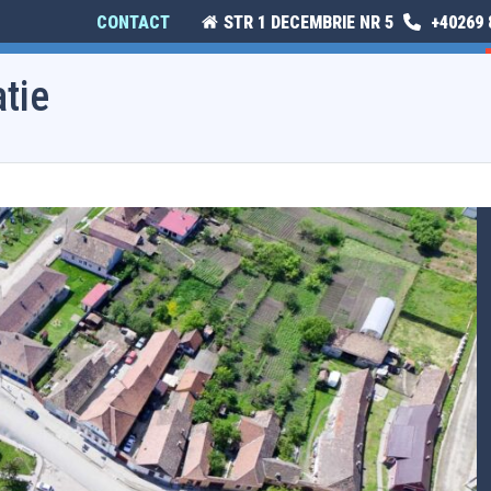
CONTACT
STR 1 DECEMBRIE NR 5
+40269 
E
ISTORIE ȘI CULTURĂ
MONITORUL OFICIAL LOCAL
atie