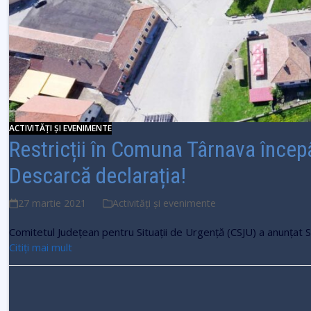
ACTIVITĂȚI ȘI EVENIMENTE
Restricții în Comuna Târnava înce
Descarcă declarația!
27 martie 2021
Activități și evenimente
Comitetul Județean pentru Situații de Urgență (CSJU) a anunța
Citiți mai mult