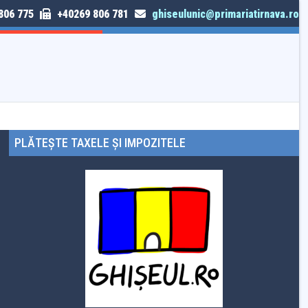
806 775
+40269 806 781
ghiseulunic@primariatirnava.ro
TRIMITE SESIZARE
PLĂTEȘTE TAXELE ȘI IMPOZITELE