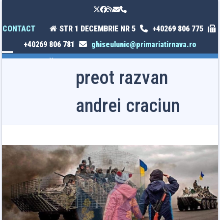
Skip
Twitter
Facebook
RSS
Email
Phone
to
content
CONTACT
STR 1 DECEMBRIE NR 5
+40269 806 775
+40269 806 781
ghiseulunic@primariatirnava.ro
Open
Close
preot razvan
mobile
mobile
menu
menu
andrei craciun