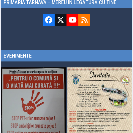
PRIMĂRIA TÂRNAVA – MEREU ÎN LEGĂTURĂ CU TINE
Facebook
Twitter
YouTube
RSS
(deprecated)
EVENIMENTE