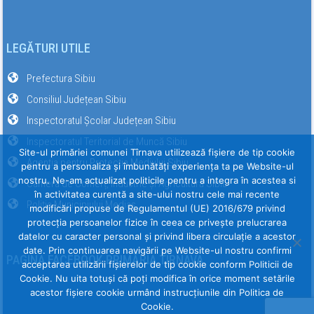
LEGĂTURI UTILE
Prefectura Sibiu
Consiliul Județean Sibiu
Inspectoratul Școlar Județean Sibiu
Inspectoratul Teritorial de Muncă Sibiu
Site-ul primăriei comunei Tîrnava utilizează fişiere de tip cookie
Agenția pentru Protecția Mediului Sibiu
pentru a personaliza și îmbunătăți experiența ta pe Website-ul
nostru. Ne-am actualizat politicile pentru a integra în acestea si
Camera de Comerț, Industrie și Agricultură Sibiu
în activitatea curentă a site-ului nostru cele mai recente
Poliția Municipiului Mediaș
modificări propuse de Regulamentul (UE) 2016/679 privind
protecția persoanelor fizice în ceea ce privește prelucrarea
datelor cu caracter personal și privind libera circulație a acestor
date. Prin continuarea navigării pe Website-ul nostru confirmi
PAGINA FACEBOOK PRIMĂRIA TÎRNAVA
acceptarea utilizării fişierelor de tip cookie conform Politicii de
Cookie. Nu uita totuși că poți modifica în orice moment setările
acestor fişiere cookie urmând instrucțiunile din Politica de
Cookie.