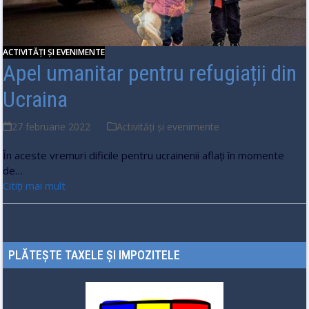
ACTIVITĂȚI ȘI EVENIMENTE
Apel umanitar pentru refugiații din
Ucraina
27 februarie 2022
Activități și evenimente
În aceste vremuri dificile pentru ucrainenii aflați în momente
de…
Citiți mai mult
PLĂTEȘTE TAXELE ȘI IMPOZITELE