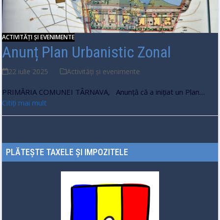
ACTIVITĂȚI ȘI EVENIMENTE
Anunț Plan Urbanistic Zonal
22 iulie 2025
Activități și evenimente
PRIMĂRIA COMUNEI TÂRNAVA, Anunță că a inițiat un Plan…
Citiți mai mult
PLĂTEȘTE TAXELE ȘI IMPOZITELE