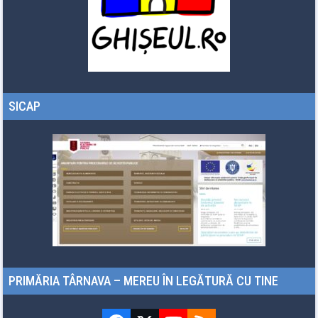
SICAP
PRIMĂRIA TÂRNAVA – MEREU ÎN LEGĂTURĂ CU TINE