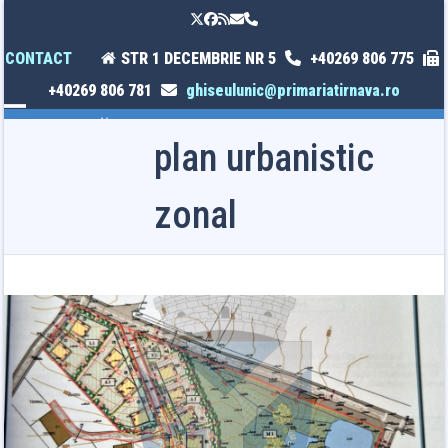
Skip
Twitter
Facebook
RSS
Email
Phone
to
content
CONTACT
STR 1 DECEMBRIE NR 5
+40269 806 775
+40269 806 781
ghiseulunic@primariatirnava.ro
Open
Close
plan urbanistic
mobile
mobile
menu
menu
zonal