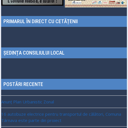
PRIMARUL ÎN DIRECT CU CETĂȚENII
ȘEDINȚA CONSILIULUI LOCAL
POSTĂRI RECENTE
Anunț Plan Urbanistic Zonal
16 autobuze electrice pentru transportul de călători, Comuna
Târnava este parte din proiect