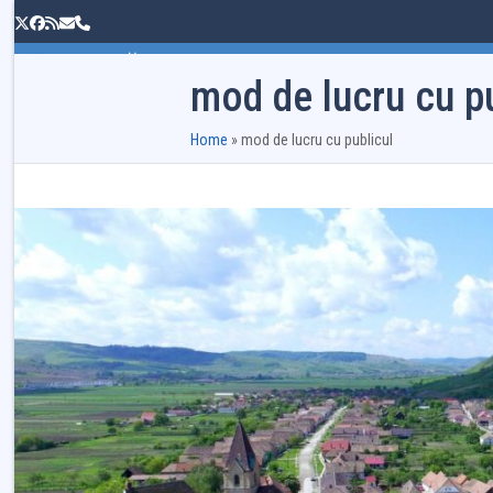
Skip
Twitter
Facebook
RSS
Email
Phone
to
content
PRIMĂRIA
CONSILIUL LOCAL
INFORMAȚII PUBLIC
mod de lucru cu pu
Home
»
mod de lucru cu publicul