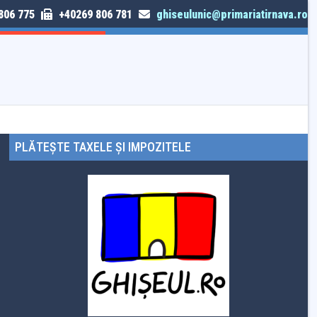
806 775
+40269 806 781
ghiseulunic@primariatirnava.ro
TRIMITE SESIZARE
PLĂTEȘTE TAXELE ȘI IMPOZITELE