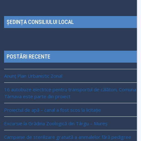
ȘEDINȚA CONSILIULUI LOCAL
POSTĂRI RECENTE
Anunț Plan Urbanistic Zonal
16 autobuze electrice pentru transportul de călători, Comuna
Târnava este parte din proiect
Proiectul de apă – canal a fost scos la licitație
Excursie la Grădina Zoologică din Târgu – Mureș
Campanie de sterilizare gratuită a animalelor fără pedigree