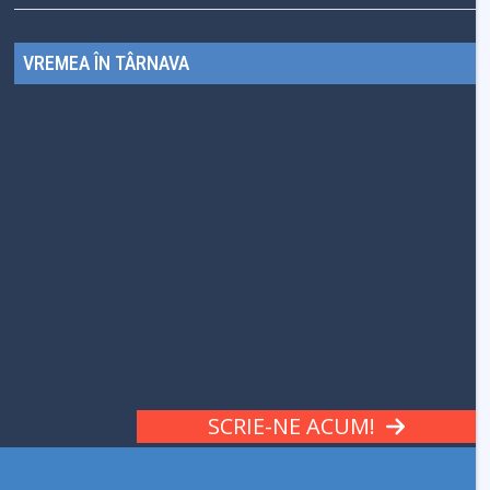
VREMEA ÎN TÂRNAVA
SCRIE-NE ACUM!