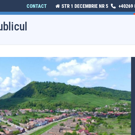
CONTACT
STR 1 DECEMBRIE NR 5
+40269 
E
ISTORIE ȘI CULTURĂ
MONITORUL OFICIAL LOCAL
blicul