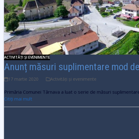
ACTIVITĂȚI ȘI EVENIMENTE
Anunț măsuri suplimentare mod de 
17 martie 2020
Activități și evenimente
Primăria Comunei Târnava a luat o serie de măsuri suplimenta
Citiți mai mult