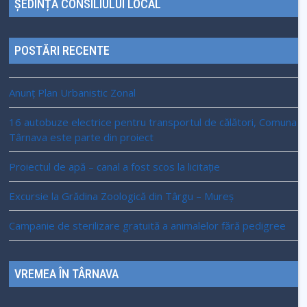
ȘEDINȚA CONSILIULUI LOCAL
POSTĂRI RECENTE
Anunț Plan Urbanistic Zonal
16 autobuze electrice pentru transportul de călători, Comuna
Târnava este parte din proiect
Proiectul de apă – canal a fost scos la licitație
Excursie la Grădina Zoologică din Târgu – Mureș
Campanie de sterilizare gratuită a animalelor fără pedigree
VREMEA ÎN TÂRNAVA