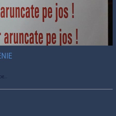
ENIE
 DE…