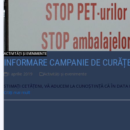
ACTIVITĂȚI ȘI EVENIMENTE
INFORMARE CAMPANIE DE CURĂȚ
1 aprilie 2019
Activități și evenimente
STIMAȚI CETĂȚENI, VÃ ADUCEM LA CUNOŞTINŢÃ CÃ ÎN DATA
Citiți mai mult