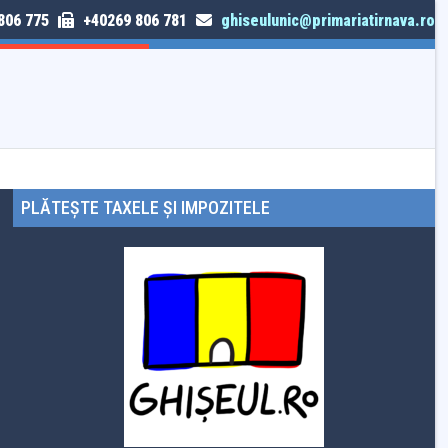
806 775
+40269 806 781
ghiseulunic@primariatirnava.ro
TRIMITE SESIZARE
PLĂTEȘTE TAXELE ȘI IMPOZITELE