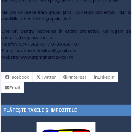
Mai jos vă prezentăm grupul țintă, indicatorii proiectului, dar și
condițiile și beneficiile grupului țintă.
Ulterior, pentru înscrierea în cadrul proiectului vă rugăm să
contactați organizatorii la:
Telefon: 0747.588.761 / 0739.456.197
E-mail: srpmtinerideviitor@gmail.com
Website: www.srpmtinerideviitor.ro
Facebook
Twitter
Pinterest
LinkedIn
Email
PLĂTEȘTE TAXELE ȘI IMPOZITELE