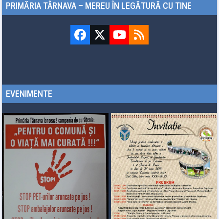
PRIMĂRIA TÂRNAVA – MEREU ÎN LEGĂTURĂ CU TINE
Facebook
Twitter
YouTube
RSS
(deprecated)
EVENIMENTE