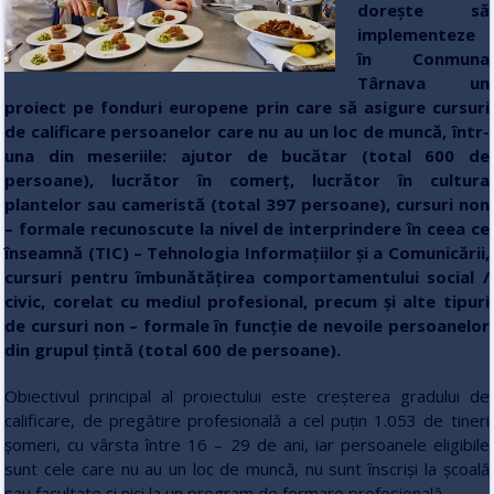
dorește să
implementeze
în Conmuna
Târnava un
proiect pe fonduri europene prin care să asigure cursuri
de calificare persoanelor care nu au un loc de muncă, într-
una din meseriile: ajutor de bucătar (total 600 de
persoane), lucrător în comerț, lucrător în cultura
plantelor sau cameristă (total 397 persoane), cursuri non
– formale recunoscute la nivel de interprindere în ceea ce
înseamnă (TIC) – Tehnologia Informațiilor și a Comunicării,
cursuri pentru îmbunătățirea comportamentului social /
civic, corelat cu mediul profesional, precum și alte tipuri
de cursuri non – formale în funcție de nevoile persoanelor
din grupul țintă (total 600 de persoane).
Obiectivul principal al proiectului este creșterea gradului de
calificare, de pregătire profesională a cel puțin 1.053 de tineri
șomeri, cu vârsta între 16 – 29 de ani, iar persoanele eligibile
sunt cele care nu au un loc de muncă, nu sunt înscriși la școală
sau facultate și nici la un program de formare profesională.