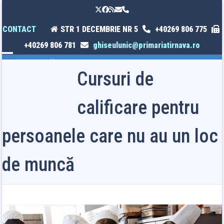
Skip
Twitter
Facebook
RSS
Email
Phone
to
content
CONTACT
STR 1 DECEMBRIE NR 5
+40269 806 775
+40269 806 781
ghiseulunic@primariatirnava.ro
Open
Close
Cursuri de
mobile
mobile
menu
menu
calificare pentru
persoanele care nu au un loc
de muncă