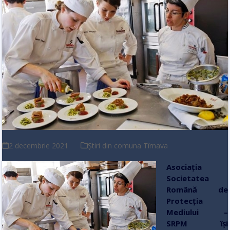
2 decembrie 2021
Știri din comuna Tîrnava
Asociația
Societatea
Română de
Protecția
Mediului –
SRPM își