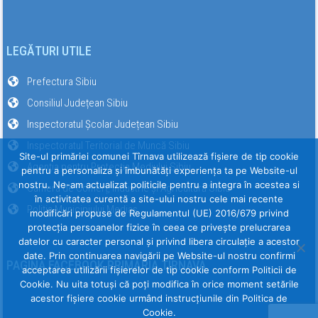
LEGĂTURI UTILE
Prefectura Sibiu
Consiliul Județean Sibiu
Inspectoratul Școlar Județean Sibiu
Inspectoratul Teritorial de Muncă Sibiu
Site-ul primăriei comunei Tîrnava utilizează fişiere de tip cookie
Agenția pentru Protecția Mediului Sibiu
pentru a personaliza și îmbunătăți experiența ta pe Website-ul
nostru. Ne-am actualizat politicile pentru a integra în acestea si
Camera de Comerț, Industrie și Agricultură Sibiu
în activitatea curentă a site-ului nostru cele mai recente
Poliția Municipiului Mediaș
modificări propuse de Regulamentul (UE) 2016/679 privind
protecția persoanelor fizice în ceea ce privește prelucrarea
datelor cu caracter personal și privind libera circulație a acestor
date. Prin continuarea navigării pe Website-ul nostru confirmi
PAGINA FACEBOOK PRIMĂRIA TÎRNAVA
acceptarea utilizării fişierelor de tip cookie conform Politicii de
Cookie. Nu uita totuși că poți modifica în orice moment setările
acestor fişiere cookie urmând instrucțiunile din Politica de
Cookie.