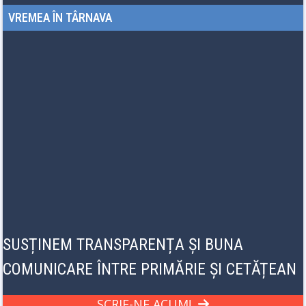
VREMEA ÎN TÂRNAVA
SUSȚINEM TRANSPARENȚA ȘI BUNA
COMUNICARE ÎNTRE PRIMĂRIE ȘI CETĂȚEAN
SCRIE-NE ACUM!