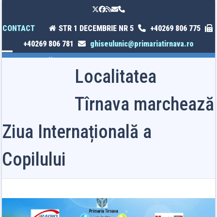
Skip
Twitter
Facebook
RSS
Email
Phone
to
content
CONTACT
STR 1 DECEMBRIE NR 5
+40269 806 775
+40269 806 781
ghiseulunic@primariatirnava.ro
Open
Close
Localitatea
mobile
mobile
menu
menu
Tîrnava marchează
Ziua Internațională a
Copilului