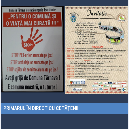
PRIMARUL ÎN DIRECT CU CETĂȚENII