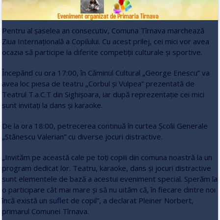
Pentru al șaselea an consecutiv, Comuna Tîrnava marchează
Ziua Internațională a Copilului. Cu acest prilej, cei mici vor avea
ocazia să participe la diferite competiții culturale și sportive.
Începând cu ora 17:00, în Căminul Cultural „George Enescu” va
avea loc piesa de teatru „Corbul și Vulpea” prezentată de
Teatrul T.a.C.T din Sighișoara, iar după reprezentație cei mici
sunt invitați la dans și karaoke.
De la ora 18:00, petrecerea continuă în curtea Școlii Generale
„Stănescu Valerian” cu diverse jocuri distractive.
„Invităm pe această cale pe toți copiii din comuna noastră la un
program dedicat lor. Teatru, karaoke, dans și jocuri distractive
sunt elementele de bază a acestui eveniment special. Sperăm la
o participare cât mai mare și să nu uităm că, în fiecare dintre noi
încă există un suflet de copil”, a declarat Pleiner Norbert,
primarul Comunei Tîrnava.